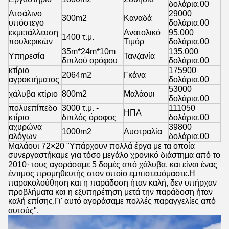
δολάρια.00
Ατσάλινο
29000
300m2
Καναδά
υπόστεγο
δολάρια.00
εκμετάλλευση
Ανατολικό
95.000
1400 τ.μ.
πουλερικών
Τιμόρ
δολάρια.00
35m*24m*10m
135.000
Υπηρεσία
Τανζανία
διπλού ορόφου
δολάρια.00
κτίριο
175900
2064m2
Γκάνα
αγροκτήματος
δολάρια.00
53000
χάλυβα κτίριο
800m2
Μαλάουι
δολάρια.00
πολυεπίπεδο
3000 τ.μ. -
111050
ΗΠΑ
κτίριο
διπλός όροφος
δολάρια.00
αχυρώνα
39800
1000m2
Αυστραλία
αλόγων
δολάρια.00
Μαλάουι 72×20 "Υπάρχουν πολλά έργα με τα οποία
συνεργαστήκαμε για τόσο μεγάλο χρονικό διάστημα από το
2010· τους αγοράσαμε 5 δομές από χάλυβα, και είναι ένας
έντιμος προμηθευτής στον οποίο εμπιστευόμαστε.Η
παρακολούθηση και η παράδοση ήταν καλή, δεν υπήρχαν
προβλήματα και η εξυπηρέτηση μετά την παράδοση ήταν
καλή επίσης.Γι' αυτό αγοράσαμε πολλές παραγγελίες από
αυτούς".