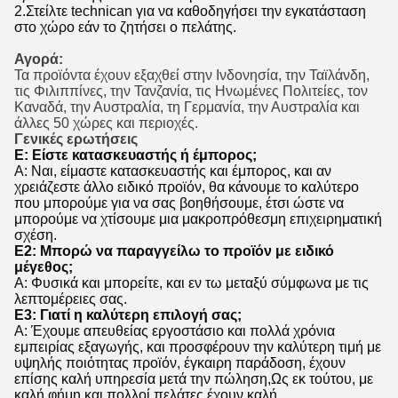
2.Στείλτε technican για να καθοδηγήσει την εγκατάσταση
στο χώρο εάν το ζητήσει ο πελάτης.
Αγορά:
Τα προϊόντα έχουν εξαχθεί στην Ινδονησία, την Ταϊλάνδη,
τις Φιλιππίνες, την Τανζανία, τις Ηνωμένες Πολιτείες, τον
Καναδά, την Αυστραλία, τη Γερμανία, την Αυστραλία και
άλλες 50 χώρες και περιοχές.
Γενικές ερωτήσεις
Ε: Είστε κατασκευαστής ή έμπορος;
Α: Ναι, είμαστε κατασκευαστής και έμπορος, και αν
χρειάζεστε άλλο ειδικό προϊόν, θα κάνουμε το καλύτερο
που μπορούμε για να σας βοηθήσουμε, έτσι ώστε να
μπορούμε να χτίσουμε μια μακροπρόθεσμη επιχειρηματική
σχέση.
Ε2: Μπορώ να παραγγείλω το προϊόν με ειδικό
μέγεθος;
Α: Φυσικά και μπορείτε, και εν τω μεταξύ σύμφωνα με τις
λεπτομέρειες σας.
Ε3: Γιατί η καλύτερη επιλογή σας;
Α: Έχουμε απευθείας εργοστάσιο και πολλά χρόνια
εμπειρίας εξαγωγής, και προσφέρουν την καλύτερη τιμή με
υψηλής ποιότητας προϊόν, έγκαιρη παράδοση, έχουν
επίσης καλή υπηρεσία μετά την πώληση,Ως εκ τούτου, με
καλή φήμη και πολλοί πελάτες έχουν καλή