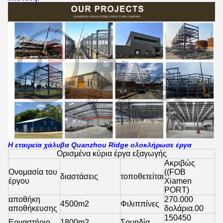
Η εταιρεία χάλυβα Quanzhou Ridge ολοκλήρωσε έργα
Ορισμένα κύρια έργα εξαγωγής
Ακριβώς
Ονομασία του
((FOB
διαστάσεις
τοποθετείται
έργου
Xiamen
PORT)
αποθήκη
270.000
4500m2
Φιλιππίνες
αποθήκευσης
δολάρια.00
150450
Εργαστήριο
1800m2
Σουηδία