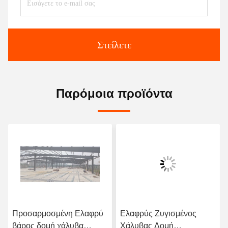
Στείλετε
Παρόμοια προϊόντα
Βίντεο
Ελαφρύς Ζυγισμένος
Σιδηρουργική δομή
Χάλυβας Δομή
θερμής έλασης