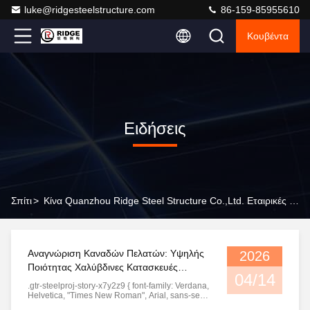
luke@ridgesteelstructure.com
86-159-85955610
Κουβέντα
Ειδήσεις
Σπίτι
>
Κίνα Quanzhou Ridge Steel Structure Co.,Ltd. Εταιρικές Ειδήσεις
Αναγνώριση Καναδών Πελατών: Υψηλής
2026
Ποιότητας Χαλύβδινες Κατασκευές
04/14
Κερδίζουν Επαίνους από Στόμα σε Στόμα
.gtr-steelproj-story-x7y2z9 { font-family: Verdana,
Helvetica, "Times New Roman", Arial, sans-serif;
color: #333; line-height: 1.6; padding: 15px;