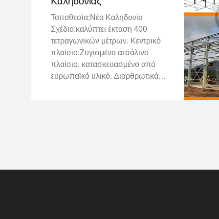
Καληδονίας
Τοποθεσία:Νέα Καληδονία
Σχέδιο:καλύπτει έκταση 400
τετραγωνικών μέτρων. Κεντρικό
πλαίσιο:Ζυγισμένο ατσάλινο
πλαίσιο, κατασκευασμένο από
ευρωπαϊκό υλικό. Διαρθρωτικά
χαρακτηριστικά:Η δομή έχει δύο
διαφορετικά ύψη: το ένα με διπλή
κλίση και το άλλο με μία κλίση, με
ένα μικρό μεσοπέδιο στο
εσωτερικό τη...