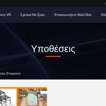
νιση VR
Σχετικά Με Εμάς
Επικοινωνήστε Μαζί Μας
Εκ
Υποθέσεις
σεις Εταιρειών