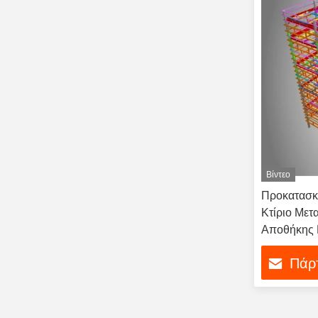
Βίντεο
Προκατασκ
Κτίριο Μετ
Αποθήκης 
Κατασκευ
Πάρτ