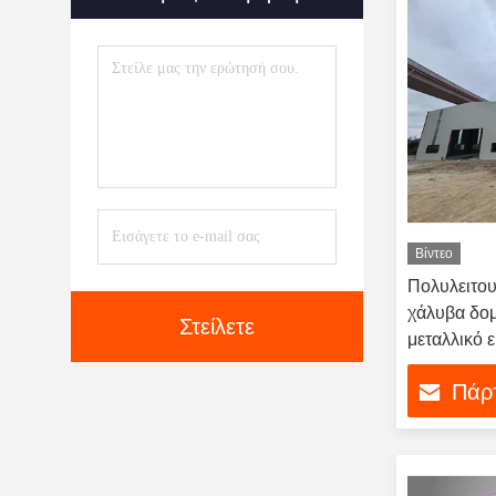
Βίντεο
Πολυλειτο
χάλυβα δο
Στείλετε
μεταλλικό 
Πάρτ