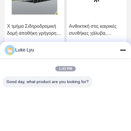
Χ τμήμα Σιδηροδρομική
Ανθεκτική στις καιρικές
δομή αποθήκη γρήγορη
συνθήκες χάλυβα,
συναρμολόγηση
αγροτικό υπόστεγο,
προσαρμοσμένα κτίρια
βιομηχανικό χάλυβα
Luke Lyu
ή
Πάρτε την καλύτερη τιμή
Πάρτε την καλύτερη τιμή
αποθήκευσης χόρτου
χάλυβα
1:43 PM
Good day, what product are you looking for?
Quanzhou Ridge Steel Structure Co.,Ltd.
luke@ridgesteelstructure.com
86-159-85955610