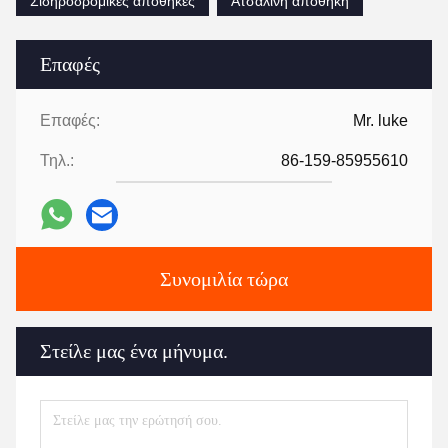
Σιδηροδρομικές αποθήκες
Ατσάλινη αποθήκη
Επαφές
Επαφές:
Mr. luke
Τηλ.:
86-159-85955610
Συνομιλία τώρα
Στείλε μας ένα μήνυμα.