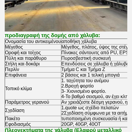
προδιαγραφή της δομής από χάλυβα:
Ονομασία του αντικειμένου
αποθήκη χάλυβα
Μέγεθος
Μέγεθος, πλάτος, ύψος της στέγης
Οροφή και τοίχος
Πίνακες σάντουιτς από PU, EPS,
Πύλη και παράθυρο
Πυροσβεστική συσκευή
Στήλη και δοκάρι
Επενδύσεις σε χάλυβα ή χάλυβα
Περλίν
Τμήμα C και Τμήμα Z
Επιφάνεια
2 βάσεις και 1 τελική μπογιά
1. ταχύτητα του ανέμου
2.Βροχή φορτίο
Τοπικό κλίμα
3- Χιονισμένο φορτίο.
4-Το βαθμό σεισμού, αν έχει κλπ.
Παράμετρος γερανού
Αν χρειάζεστε δέσμη γερανού, η π
1.quote ως σχέδιο πελατών
Σχεδίαση
2Σχεδίαση σύμφωνα με τα αιτήμα
Πακέτο
τυποποιημένη συσκευασία ή κατό
Εφοδιασμός
20GP, 40GP, 40OT
Πλεονεκτήματα της χάλυβα (
Ελαφρύ μεταλλικό