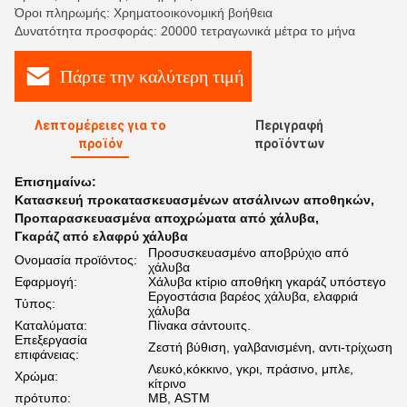
Όροι πληρωμής: Χρηματοοικονομική βοήθεια
Δυνατότητα προσφοράς: 20000 τετραγωνικά μέτρα το μήνα
Πάρτε την καλύτερη τιμή
Λεπτομέρειες για το
Περιγραφή
προϊόν
προϊόντων
Επισημαίνω:
Κατασκευή προκατασκευασμένων ατσάλινων αποθηκών
,
Προπαρασκευασμένα αποχρώματα από χάλυβα
,
Γκαράζ από ελαφρύ χάλυβα
Προσυσκευασμένο αποβρύχιο από
Ονομασία προϊόντος:
χάλυβα
Εφαρμογή:
Χάλυβα κτίριο αποθήκη γκαράζ υπόστεγο
Εργοστάσια βαρέος χάλυβα, ελαφριά
Τύπος:
χάλυβα
Καταλύματα:
Πίνακα σάντουιτς.
Επεξεργασία
Ζεστή βύθιση, γαλβανισμένη, αντι-τρίχωση
επιφάνειας:
Λευκό,κόκκινο, γκρι, πράσινο, μπλε,
Χρώμα:
κίτρινο
πρότυπο:
ΜΒ, ASTM