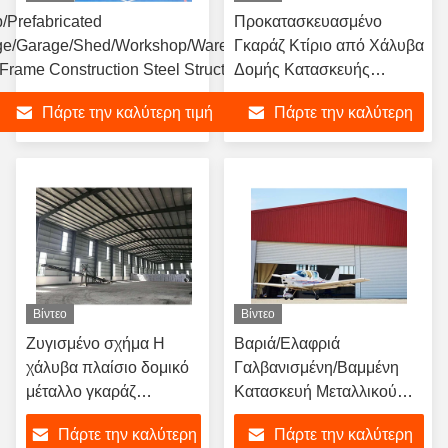
/Prefabricated
Προκατασκευασμένο
ge/Garage/Shed/Workshop/Warehouse
Γκαράζ Κτίριο από Χάλυβα
Frame Construction Steel Structure
Δομής Κατασκευής
ng with Galvanized/Paint Insulation
Κτιρίου από Χάλυβα
Πάρτε την καλύτερη τιμή
Πάρτε την καλύτερη
Δομής
τιμή
Βίντεο
Βίντεο
Ζυγισμένο σχήμα H
Βαριά/Ελαφριά
χάλυβα πλαίσιο δομικό
Γαλβανισμένη/Βαμμένη
μέταλλο γκαράζ
Κατασκευή Μεταλλικού
αγροτική κατοικία
Σκελετού Αποθήκης/
Πάρτε την καλύτερη
Πάρτε την καλύτερη
αποθήκη κτίριο
Γκαράζ/Αποθηκευτικού