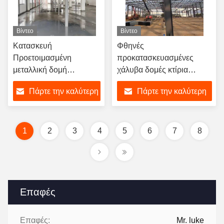
Βίντεο
Βίντεο
Κατασκευή
Φθηνές
Προετοιμασμένη
προκατασκευασμένες
μεταλλική δομή
χάλυβα δομές κτίρια
αυτοκινητοκινητοκινήτου
αποθηκών
Πάρτε την καλύτερη
Πάρτε την καλύτερη
προκατασκευασμένα
γκαράζ συγκροτήματα
τιμή
τιμή
1
2
3
4
5
6
7
8
Επαφές
Επαφές:
Mr. luke