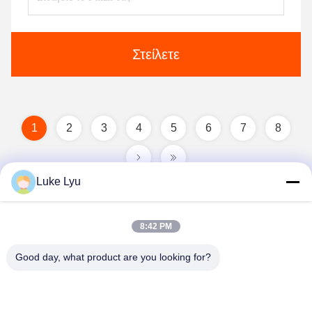
Στείλετε
1
2
3
4
5
6
7
8
Luke Lyu
8:42 PM
Good day, what product are you looking for?
Quanzhou Ridge Steel Structure Co.,Ltd.