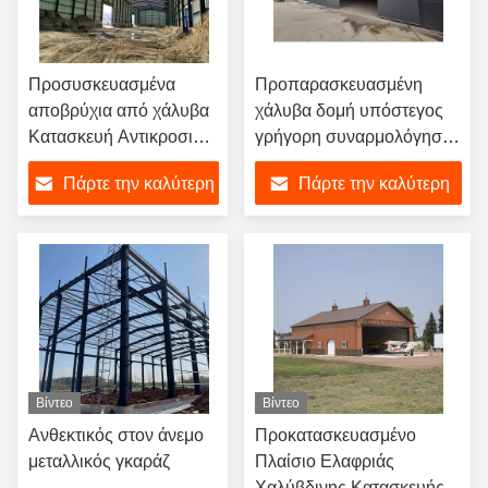
Προσυσκευασμένα
Προπαρασκευασμένη
αποβρύχια από χάλυβα
χάλυβα δομή υπόστεγος
Κατασκευή Αντικροσιόν
γρήγορη συναρμολόγηση
Αποβρύχια από ελαφρύ
βιομηχανική χάλυβα
Πάρτε την καλύτερη
Πάρτε την καλύτερη
χάλυβα
αποθήκη υπόστεγος
τιμή
τιμή
Βίντεο
Βίντεο
Ανθεκτικός στον άνεμο
Προκατασκευασμένο
μεταλλικός γκαράζ
Πλαίσιο Ελαφριάς
Χαλύβδινης Κατασκευής