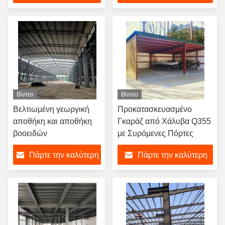
υπόστεγο
Χώρου/Αποθήκης/Στέγης
τιμή
τιμή
Προκατασκευασμένη/
Προκατασκευασμένης
Δομής Χάλυβα
Βίντεο
Βίντεο
Βελτιωμένη γεωργική
Προκατασκευασμένο
αποθήκη και αποθήκη
Γκαράζ από Χάλυβα Q355
βοοειδών
με Συρόμενες Πόρτες
Πάρτε την καλύτερη
Πάρτε την καλύτερη
τιμή
τιμή