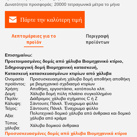
Δυνατότητα προσφοράς: 20000 τετραγωνικά μέτρα το μήνα
Πάρτε την καλύτερη τιμή
Λεπτομέρειες για το
Περιγραφή
προϊόν
προϊόντων
Επισημαίνω:
Προετοιμασμένες δομές από χάλυβα Βιομηχανικό κτίριο
,
Σιδηρουργική δομή Βιομηχανική κατασκευή
,
Κατασκευή κατασκευασμένων κτιρίων από χάλυβα
Ονομασία
Προσυσκευασμένη χάλυβα δομή αποθήκη αποθήκη
προϊόντος:
με βιομηχανικό σχεδιασμό κτιρίων
Χρήση:
Αποθήκη, εργοστάσιο, κοτόπουλο κλπ.
Δομή:
Χάλυβα δομή πύλη πλαίσιο συγκολλημένο
Περλίν:
Διάδρομος χάλυβα σχήματος C ή Z
Κάλυψη:
Σάντουιτς Πάνελ. Έναχρωμο φύλλο
Τείχος:
Σάντουιτς Πάνελ. Έναχρωμο φύλλο
Πολυτεχνικό δομικό χάλυβα από άνθρακα και δομικό
Αξία:
χάλυβα από κράμα
Τύπος
Χάλυβα δομικού άνθρακα
χάλυβα:
Προσυσκευασμένες δομές από χάλυβα Βιομηχανικά κτίρια