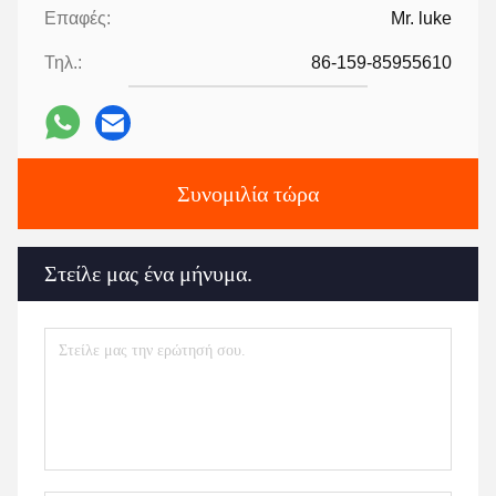
Επαφές:
Mr. luke
Τηλ.:
86-159-85955610
Συνομιλία τώρα
Στείλε μας ένα μήνυμα.