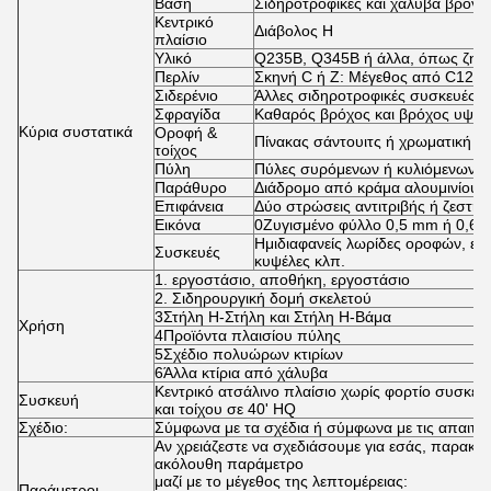
Βάση
Σιδηροτροφικές και χάλυβα βρόγχ
Κεντρικό
Διάβολος H
πλαίσιο
Υλικό
Q235B, Q345B ή άλλα, όπως ζητο
Περλίν
Σκηνή C ή Z: Μέγεθος από C120 
Σιδερένιο
Άλλες σιδηροτροφικές συσκευές
Σφραγίδα
Καθαρός βρόχος και βρόχος υψηλ
Κύρια συστατικά
Οροφή &
Πίνακας σάντουιτς ή χρωματική π
τοίχος
Πύλη
Πύλες συρόμενων ή κυλιόμενων
Παράθυρο
Διάδρομο από κράμα αλουμινίου
Επιφάνεια
Δύο στρώσεις αντιτριβής ή ζεστή
Εικόνα
0Ζυγισμένο φύλλο 0,5 mm ή 0,6
Ημιδιαφανείς λωρίδες οροφών, εξ
Συσκευές
κυψέλες κλπ.
1. εργοστάσιο, αποθήκη, εργοστάσιο
2. Σιδηρουργική δομή σκελετού
3Στήλη H-Στήλη και Στήλη H-Βάμα
Χρήση
4Προϊόντα πλαισίου πύλης
5Σχέδιο πολυώρων κτιρίων
6Άλλα κτίρια από χάλυβα
Κεντρικό ατσάλινο πλαίσιο χωρίς φορτίο συσκευ
Συσκευή
και τοίχου σε 40' HQ
Σχέδιο:
Σύμφωνα με τα σχέδια ή σύμφωνα με τις απαιτήσ
Αν χρειάζεστε να σχεδιάσουμε για εσάς, παρακα
ακόλουθη παράμετρο
μαζί με το μέγεθος της λεπτομέρειας:
Παράμετροι