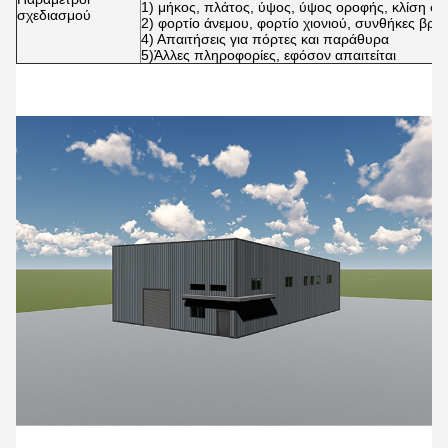
1) μήκος, πλάτος, ύψος, ύψος οροφής, κλίση στ
σχεδιασμού
2) φορτίο άνεμου, φορτίο χιονιού, συνθήκες βρο
4) Απαιτήσεις για πόρτες και παράθυρα
5)Άλλες πληροφορίες, εφόσον απαιτείται