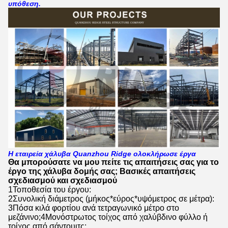
υπόθεση.
Η εταιρεία χάλυβα Quanzhou Ridge ολοκλήρωσε έργα
Θα μπορούσατε να μου πείτε τις απαιτήσεις σας για το
έργο της χάλυβα δομής σας; Βασικές απαιτήσεις
σχεδιασμού και σχεδιασμού
1Τοποθεσία του έργου:
2Συνολική διάμετρος (μήκος*εύρος*υψόμετρος σε μέτρα):
3Πόσα κιλά φορτίου ανά τετραγωνικό μέτρο στο
μεζάνινο;4Μονόστρωτος τοίχος από χαλύβδινο φύλλο ή
τοίχος από σάντουιτς: