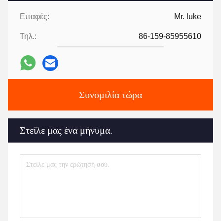
Επαφές:
Mr. luke
Τηλ.:
86-159-85955610
Συνομιλία τώρα
Στείλε μας ένα μήνυμα.