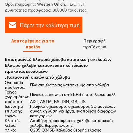
Όροι πληρωμής: Western Union, , L/C, T/T
Δυνατότητα προσφοράς: 800000 τόνοι/έτος
Πάρτε την καλύτερη τιμή
Λεπτομέρειες για το
Περιγραφή
προϊόν
προϊόντων
Επισημαίνω:
Ελαφριά χάλυβα κατασκευή σκελετών
,
Ελαφρύ χάλυβα κατασκευαστικό πλαίσιο
προκατασκευασμένο
,
Κατασκευή οικιών από χάλυβα
Ονομασία
Πλαίσιο ελαφριάς κατασκευής από χάλυβα
προϊόντος:
Τοίχος
Πίνακες sandwich από EPS ή από λευκό μαλλί
χωρισμάτων:
πρότυπο:
ΑΙΣΙ, ASTM, BS, DIN, GB, JIS
Ικανότητα
Γραφικό σχεδιασμό, σχεδιασμός 3D μοντέλων,
επίλυσης
συνολική λύση για έργα, ενοποίηση διαφόρων
έργων:
κατηγοριών
Κλειστές
Αποθήκη προετοιμασίας χάλυβα κατασκευής
λέξεις:
χάλυβα θερμής έλασης
Υλικό:
Q235 Q345B Χάλυβας θερμής έλασης