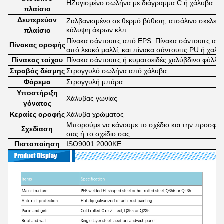
H
Ζυγισμένο σωλήνα με διάγραμμα C ή χάλυβα
πλαίσιο
Δευτερεύον
Ζαλβανισμένο σε θερμό βύθιση, ατσάλινο σκελετό
κάλυψη άκρων κλπ.
πλαίσιο
Πίνακα σάντουιτς από EPS. Πίνακα σάντουιτς από 
Πίνακας οροφής
από λευκό μαλλί
, και πίνακα σάντουιτς PU ή χαλ
Πίνακας τοίχου
Πίνακα σάντουιτς ή κυματοειδές χαλύβδινο φύλλο
Στραβός δέσμης
Στρογγυλό σωλήνα από χάλυβα
Φόρεμα
Στρογγυλή μπάρα
Υποστήριξη
Χάλυβας γωνίας
γόνατος
Κεραίες οροφής
Χάλυβα χρώματος
Μπορούμε να κάνουμε το σχέδιο και την προσφο
Σχεδίαση
σας ή το σχέδιο σας
Πιστοποίηση
ISO9001:2000ΚΕ.