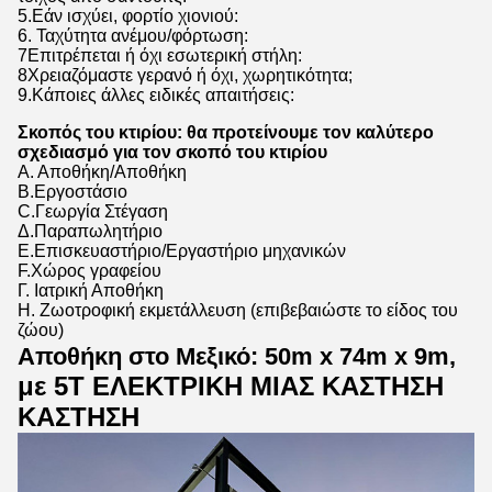
5.Εάν ισχύει, φορτίο χιονιού:
6. Ταχύτητα ανέμου/φόρτωση:
7Επιτρέπεται ή όχι εσωτερική στήλη:
8Χρειαζόμαστε γερανό ή όχι, χωρητικότητα;
9.Κάποιες άλλες ειδικές απαιτήσεις:
Σκοπός του κτιρίου: θα προτείνουμε τον καλύτερο
σχεδιασμό για τον σκοπό του κτιρίου
Α. Αποθήκη/Αποθήκη
Β.Εργοστάσιο
C.Γεωργία Στέγαση
Δ.Παραπωλητήριο
Ε.Επισκευαστήριο/Εργαστήριο μηχανικών
F.Χώρος γραφείου
Γ. Ιατρική Αποθήκη
H. Ζωοτροφική εκμετάλλευση (επιβεβαιώστε το είδος του
ζώου)
Αποθήκη στο Μεξικό: 50m x 74m x 9m,
με 5T ΕΛΕΚΤΡΙΚΗ ΜΙΑΣ ΚΑΣΤΗΣΗ
ΚΑΣΤΗΣΗ