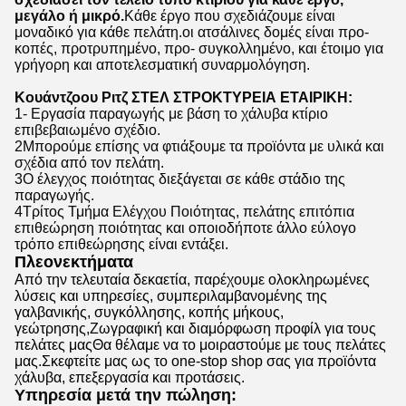
μεγάλο ή μικρό.
Κάθε έργο που σχεδιάζουμε είναι
μοναδικό για κάθε πελάτη.οι ατσάλινες δομές είναι προ-
κοπές, προτρυπημένο, προ- συγκολλημένο, και έτοιμο για
γρήγορη και αποτελεσματική συναρμολόγηση.
Κουάντζοου Ριτζ ΣΤΕΛ ΣΤΡΟΚΤΥΡΕΙΑ ΕΤΑΙΡΙΚΗ:
1- Εργασία παραγωγής με βάση το χάλυβα κτίριο
επιβεβαιωμένο σχέδιο.
2Μπορούμε επίσης να φτιάξουμε τα προϊόντα με υλικά και
σχέδια από τον πελάτη.
3Ο έλεγχος ποιότητας διεξάγεται σε κάθε στάδιο της
παραγωγής.
4Τρίτος Τμήμα Ελέγχου Ποιότητας, πελάτης επιτόπια
επιθεώρηση ποιότητας και οποιοδήποτε άλλο εύλογο
τρόπο επιθεώρησης είναι εντάξει.
Πλεονεκτήματα
Από την τελευταία δεκαετία, παρέχουμε ολοκληρωμένες
λύσεις και υπηρεσίες, συμπεριλαμβανομένης της
γαλβανικής, συγκόλλησης, κοπής μήκους,
γεώτρησης,Ζωγραφική και διαμόρφωση προφίλ για τους
πελάτες μαςΘα θέλαμε να το μοιραστούμε με τους πελάτες
μας.Σκεφτείτε μας ως το one-stop shop σας για προϊόντα
χάλυβα, επεξεργασία και προτάσεις.
Υπηρεσία μετά την πώληση: