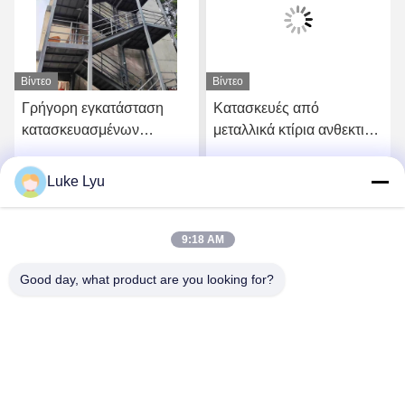
Βίντεο
Βίντεο
Γρήγορη εγκατάσταση
Κατασκευές από
κατασκευασμένων
μεταλλικά κτίρια ανθεκτικά
ατσάλινων δομών για
σε τυφώνες
πολυώροφα / πολυώροφα
Luke Lyu
ή
Πάρτε την καλύτερη τιμή
Πάρτε την καλύτερη τιμή
κτίρια
9:18 AM
Good day, what product are you looking for?
Quanzhou Ridge Steel Structure Co.,Ltd.
luke@ridgesteelstructure.com
86-159-85955610