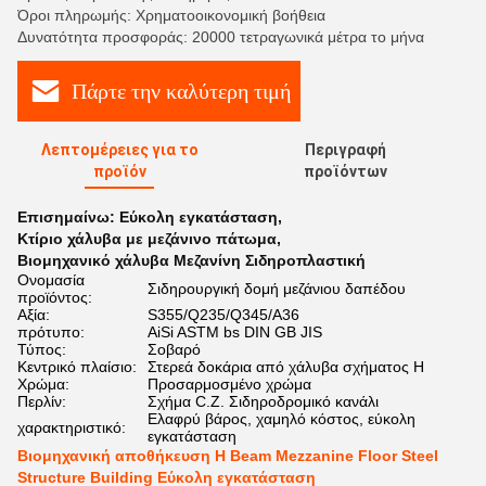
Όροι πληρωμής: Χρηματοοικονομική βοήθεια
Δυνατότητα προσφοράς: 20000 τετραγωνικά μέτρα το μήνα
Πάρτε την καλύτερη τιμή
Λεπτομέρειες για το
Περιγραφή
προϊόν
προϊόντων
Επισημαίνω:
Εύκολη εγκατάσταση
,
Κτίριο χάλυβα με μεζάνινο πάτωμα
,
Βιομηχανικό χάλυβα Μεζανίνη Σιδηροπλαστική
Ονομασία
Σιδηρουργική δομή μεζάνιου δαπέδου
προϊόντος:
Αξία:
S355/Q235/Q345/A36
πρότυπο:
AiSi ASTM bs DIN GB JIS
Τύπος:
Σοβαρό
Κεντρικό πλαίσιο:
Στερεά δοκάρια από χάλυβα σχήματος H
Χρώμα:
Προσαρμοσμένο χρώμα
Περλίν:
Σχήμα C.Z. Σιδηροδρομικό κανάλι
Ελαφρύ βάρος, χαμηλό κόστος, εύκολη
χαρακτηριστικό:
εγκατάσταση
Βιομηχανική αποθήκευση H Beam Mezzanine Floor Steel
Structure Building Εύκολη εγκατάσταση