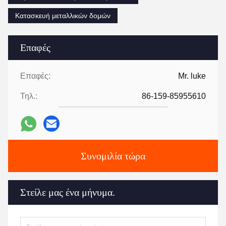
Κατασκευή μεταλλικών δομών
Επαφές
Επαφές:
Mr. luke
Τηλ.:
86-159-85955610
Συνομιλία τώρα
Στείλε μας ένα μήνυμα.