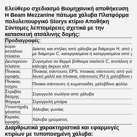
Ελεύθερο σχεδιασμό Βιομηχανική αποθήκευση
H Beam Mezzanine πάτωμα χάλυβα Πλατφόρμα
πολυλειτουργικό Storys κτίριο Αποθήκη
Σύντομες λεπτομέρειες σχετικά με την
κατασκευή ατσάλινης δομής:
Προδιαγραφές:
κύριο
Δείκτες και στήλες από χάλυβα με διάμετρο H, από χ
ατσάλινο
με διάμετρο C, κατεργασμένα ή κατεργασμένα από χά
πλαίσιο
Δευτερεύον
Ζυγισμένο σε θερμό βύθισμα σκελετό C, ατσάλινη στήρ
πλαίσιο
κάλυψη άκρων κλπ.
Πίνακας
Πίνακας σάντουιτς EPS, πίνακας σάντουιτς από γυάλιν
οροφής
λευκό μαλλί και πίνακας σάντουιτς PU ή χαλύβδινο φύ
Πίνακας
Πίνακα σάντουιτς ή κυματοειδές χαλύβδινο φύλλο
τοίχου
Στραβός
Στρογγυλό σωλήνα από χάλυβα
δέσμης
Φόρεμα
Στρογγυλή μπάρα
Υποστήριξη
Χάλυβας γωνίας
γόνατος
Κεραίες
Χάλυβα χρώματος
οροφής
Διαρθρωτικά χαρακτηριστικά και εφαρμογές
κτιρίων με τυποποιημένη χάλυβα: