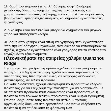
1Η δομή του πύργου έχει απλή δύναμη, σαφή διαδρομή
μετάδοσης δύναμης, γρήγορη ταχύτητα κατασκευής και
χρησιμοποιείται ευρέως σε βιομηχανικά και πολιτικά κτίρια όπως
βιομηχανικά, εμπορικά,πολιτισμικό, και δημόσιες εγκαταστάσεις
ψυχαγωγίας.
2Το χάλυβα είναι ευέλικτο και μπορεί να σχηματίσει ένα μεγάλο
χώρο.και συνεδριακά κέντρα.
3Η δομή από χάλυβα είναι απλή και γρήγορη στην εγκατάσταση.
Υπό την καθοδήγηση μηχανικών, είναι εύκολο να κατανοηθούν τα
σχέδια, ο χρόνος εγκατάστασης είναι γρήγορος και το κόστος των
εργαζομένων εξοικονομείται.
Πλεονεκτήματα της εταιρείας χάλυβα Quanzhou
Ridge
Έχουμε μια επαγγελματική ομάδα σχεδιασμού και μπορούμε να
παρέχουμε πλήρη λεπτομερή σχέδια δωρεάν σύμφωνα με τις
απαιτήσεις σας.Από πρώτες ύλες, σε διάφορες διαδικασίες
μεταποίησης, σε τελικά προϊόντα.
Για κάθε διαδικασία, έχουμε επαγγελματικό προσωπικό ελέγχου
ποιότητας για να ελέγξουμε την ποιότητα, για να διασφαλίσουμε
ότι τα τελικά προϊόντα κάθε διαδικασίας είναι προσόντα,και η
ποιότητα των τελικών τελικών προϊόντων είναι υψηλά εγγυημένη.
Επίσης, δεχόμαστε τους πελάτες να στείλουν τρίτους
οργανισμούς δοκιμών στο εργοστάσιό μας για να ελέγξουν την
ποιότητα ή να επιβλέψουν τη φόρτωση των