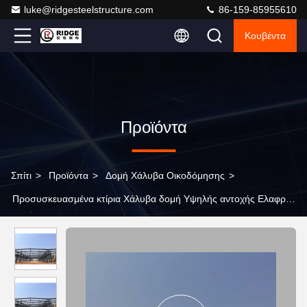
luke@ridgesteelstructure.com
86-159-85955610
Κουβέντα
Προϊόντα
Σπίτι
>
Προϊόντα
>
Δομή Χάλυβα Οικοδόμησης
>
Προσυσκευασμένα κτίρια Χάλυβα δομή Υψηλής αντοχής Ελαφρύ
χάλυβα δομή κατασκευή