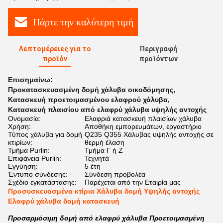
Πάρτε την καλύτερη τιμή
Λεπτομέρειες για το
Περιγραφή
προϊόν
προϊόντων
Επισημαίνω:
Προκατασκευασμένη δομή χάλυβα οικοδόμησης
,
Κατασκευή προετοιμασμένου ελαφρού χάλυβα
,
Κατασκευή πλαισίου από ελαφρύ χάλυβα υψηλής αντοχής
Ονομασία:
Ελαφριά κατασκευή πλαισίων χάλυβα
Χρήση:
Αποθήκη εμπορευμάτων, εργαστήριο
Τύπος χάλυβα για δομή
Q235 Q355 Χάλυβας υψηλής αντοχής σε
κτιρίων:
θερμή έλαση
Τμήμα Purlin:
Τμήμα Γ ή Ζ
Επιφάνεια Purlin:
Τεχνητά
Εγγύηση:
5 έτη
Έντυπο σύνδεσης:
Σύνδεση προβολέα
Σχέδιο εγκατάστασης:
Παρέχεται από την Εταιρία μας
Προσυσκευασμένα κτίρια Χάλυβα δομή Υψηλής αντοχής
Ελαφρύ χάλυβα δομή κατασκευή
Προσαρμόσιμη δομή από ελαφρύ χάλυβα Προετοιμασμένη