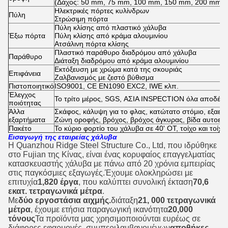
(Δάχος: 50 mm, 75 mm, 100 mm, 150 mm, 200 mm)
Ηλεκτρικές πόρτες κυλίνδρων
Πύλη
Στρώσιμη πόρτα
Πύλη κλίσης από πλαστικό χάλυβα
Έξω πόρτα
Πύλη κλίσης από κράμα αλουμινίου
Ατσάλινη πόρτα κλίσης
Πλαστικό παράθυρο διαδρόμου από χάλυβα
Παράθυρο
Διάταξη διαδρόμου από κράμα αλουμινίου
Εκτόξευση με χρώμα κατά της σκουριάς
Επιφάνεια
Ζαλβανισμός με ζεστό βύθισμα
Πιστοποιητικό
ISO9001, CE EN1090 EXC2, IWE κλπ.
Έλεγχος
Το τρίτο μέρος, SGS, ΑΣΙΑ INSPECTION όλα αποδέχο
ποιότητας
Άλλα
Σκάφος, κάλυψη για το φλας, κατώτατο στόμιο, εξαερι
εξαρτήματα
Ζώνη οροφής, βρόχος, βρόχος άγκυρας, βίδα αυτοεπι
Πακέτο
Το κύριο φορτίο του χάλυβα σε 40' OT, τοίχο και τοίχο
Εισαγωγή της εταιρείας χάλυβα
Η Quanzhou Ridge Steel Structure Co., Ltd, που ιδρύθηκε
στο Fujian της Κίνας, είναι ένας κορυφαίος επαγγελματίας
κατασκευαστής χάλυβα με πάνω από 20 χρόνια εμπειρίας
στις παγκόσμιες εξαγωγές.Έχουμε ολοκληρώσει με
επιτυχία
1,820 έργα
, που καλύπτει συνολική έκταση
70,6
εκατ. τετραγωνικά μέτρα
.
Με
δύο εργοστάσια αιχμής.
διάταξη
21, 000 τετραγωνικά
μέτρα
, έχουμε ετήσια παραγωγική ικανότητα
20,000
τόνους
Τα προϊόντα μας χρησιμοποιούνται ευρέως σε
διάφορες εφαρμογές, συμπεριλαμβανομένων
αποθήκες,