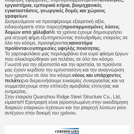
εργαστήρια, εμπορικά κτίρια, βιομηχανικές
εγκαταστάσεις, γεωργικές δομές και χώρους
γραφείων
.
Δεσμευόμενοι να προσφέρουμε εξαιρετική αξία,
ειδικευόμαστε στην παροχή
προσαρμοσμένες λύσεις
δομών από χάλυβα
Με τα χρόνια έχουμε δημιουργήσει
μια ισχυρή φήμη εξυπηρετώντας πολυάριθμες εταιρείες σε
όλο τον κόσμο, προσφέροντας
καινοτόμα
προϊόντα
και
υπηρεσίες υψηλής ποιότητας
.
Το χαρτοφυλάκιο μας περιλαμβάνει ένα ευρύ φάσμα έργων
που ολοκληρώθηκαν για πελάτες σε όλο τον κόσμο.
Γνωστά για την αξιοπιστία και την αριστεία, τα προϊόντα
μας έχουν κερδίσει την εμπιστοσύνη και την αναγνώριση
των χρηστών σε όλο τον κόσμο.
νέους και υπάρχοντες
πελάτες
να διερευνήσουμε ευκαιρίες συνεργασίας και να
συμμετάσχουμε στην επίτευξη αμοιβαίας επιτυχίας και
ευημερίας.
Στην εταιρεία Quanzhou Ridge Steel Structure Co., Ltd,
είμαστε
Η Εpiιτροpiή είναι piροσηλωμένη στην οικοδόμηση
διαρκών εταιρικών σχέσεων και την piαροχή λύσεων piου
αντέχουν στην δοκιμή του χρόνου.