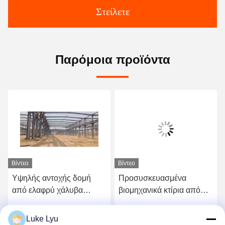
Στείλετε
Παρόμοια προϊόντα
Βίντεο
Βίντεο
Υψηλής αντοχής δομή
Προσυσκευασμένα
από ελαφρύ χάλυβα
βιομηχανικά κτίρια από
Αποθήκη ανθεκτικών
χάλυβα, μονωτικά κτίρια
προκατασκευασμένων
από χάλυβα, hangar με
Luke Lyu