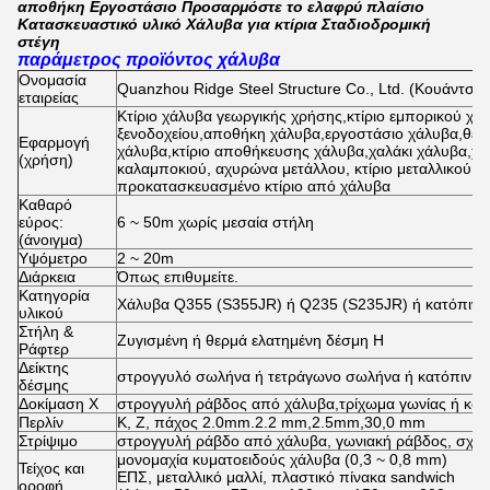
αποθήκη Εργοστάσιο Προσαρμόστε το ελαφρύ πλαίσιο
Κατασκευαστικό υλικό Χάλυβα για κτίρια Σταδιοδρομική
στέγη
παράμετρος προϊόντος χάλυβα
Ονομασία
Quanzhou Ridge Steel Structure Co., Ltd. (Κουάντσοο
εταιρείας
Κτίριο χάλυβα γεωργικής χρήσης,κτίριο εμπορικού χάλ
ξενοδοχείου,αποθήκη χάλυβα,εργοστάσιο χάλυβα,θέα
Εφαρμογή
χάλυβα,κτίριο αποθήκευσης χάλυβα,χαλάκι χάλυβα,χ
(χρήση)
καλαμποκιού, αχυρώνα μετάλλου, κτίριο μεταλλικού αγ
προκατασκευασμένο κτίριο από χάλυβα
Καθαρό
εύρος:
6 ~ 50m χωρίς μεσαία στήλη
(άνοιγμα)
Υψόμετρο
2 ~ 20m
Διάρκεια
Όπως επιθυμείτε.
Κατηγορία
Χάλυβα Q355 (S355JR) ή Q235 (S235JR) ή κατόπιν α
υλικού
Στήλη &
Ζυγισμένη ή θερμά ελατημένη δέσμη H
Ράφτερ
Δείκτης
στρογγυλό σωλήνα ή τετράγωνο σωλήνα ή κατόπιν αι
δέσμης
Δοκίμαση X
στρογγυλή ράβδος από χάλυβα,τρίχωμα γωνίας ή κατ
Περλίν
Κ, Ζ, πάχος 2.0mm.2.2 mm,2.5mm,30,0 mm
Στρίψιμο
στρογγυλή ράβδο από χάλυβα, γωνιακή ράβδος, σχοιν
μονομαχία κυματοειδούς χάλυβα (0,3 ~ 0,8 mm)
Τείχος και
ΕΠΣ, μεταλλικό μαλλί, πλαστικό πίνακα sandwich
οροφή