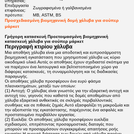
υπηρεσίας:
Επεξεργασία
Ζωγραφισμένα ή γαλβανισμένα
επιφάνειας:
πρότυπο:
ΜΒ, ASTM, BS
Προσχεδιασμένη βιομηχανική δομή χάλυβα για σούπερ
μάρκετ
Γρήγορη κατασκευή Προετοιμασμένη βιομηχανική
κατασκευή χάλυβα για σούπερ μάρκετ
Περιγραφή κτιρίου χάλυβα
Μια αποθήκη χάλυβα είναι μια αποδοτική και ευπροσάρμοστη
βιομηχανική εγκατάσταση που χρησιμοποιεί χάλυβα ως κύριο
οικοδομικό υλικό.Αυτές οι αποθήκες έχουν σχεδιαστεί σκόπιμα για
να παρέχουν ένα λειτουργικό και βελτιστοποιημένο χώρο για
διάφορες κατασκευές, τη συναρμολόγηση και τις διαδικασίες
παραγωγής.
Οι αποθήκες χάλυβα προσφέρουν ένα ευρύ φάσμα
πλεονεκτημάτων, μεταξύ των οποίων:
(1) Αντοχή: Ο χάλυβας είναι γνωστός για την εξαιρετική αντοχή και
αντοχή του, γεγονός που καθιστά τις δομές αποθεμάτων από
χάλυβα εξαιρετικά ανθεκτικές σε σκληρές περιβαλλοντικές
συνθήκες και σε πιθανές ζημιές.Αυτό εξασφαλίζει τη μακροζωία και
την αξιοπιστία της εγκατάστασης, παρέχοντας ένα ασφαλές και
προστατευμένο περιβάλλον εργασίας.
(2) Ευελιξία: Οι αποθήκες χάλυβα προσφέρουν ευελιξία
σχεδιασμού, επιτρέποντας προσαρμοστικές διαταγές που
μπορούν να προσαρμόσουν συγκεκριμένες απαιτήσεις ροής
εργασίας.Η ανοιχτή διάσταση των δομών από χάλυβα παρέχει