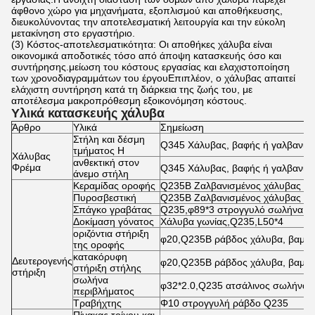
άφθονο χώρο για μηχανήματα, εξοπλισμού και αποθήκευσης,
διευκολύνοντας την αποτελεσματική λειτουργία και την εύκολη
μετακίνηση στο εργαστήριο.
(3) Κόστος-αποτελεσματικότητα: Οι αποθήκες χάλυβα είναι
οικονομικά αποδοτικές τόσο από άποψη κατασκευής όσο και
συντήρησης.μείωση του κόστους εργασίας και ελαχιστοποίηση
των χρονοδιαγραμμάτων του έργουΕπιπλέον, ο χάλυβας απαιτεί
ελάχιστη συντήρηση κατά τη διάρκεια της ζωής του, με
αποτέλεσμα μακροπρόθεσμη εξοικονόμηση κόστους.
Υλικά κατασκευής χάλυβα
Άρθρο
Υλικά
Σημείωση
Στήλη και δέσμη
Q345 Χάλυβας, βαφής ή γαλβανισ
τμήματος H
Χάλυβας
ανθεκτική στον
Φρέμα
Q345 Χάλυβας, βαφής ή γαλβανισ
άνεμο στήλη
Κεραμίδας οροφής
Q235B Ζαλβανισμένος χάλυβας C/
Πυροσβεστική
Q235B Ζαλβανισμένος χάλυβας C/
Σπάγκο γραβάτας
Q235,φ89*3 στρογγυλό σωλήνα α
Δοκίμαση γόνατος
Χάλυβα γωνίας,Q235,L50*4
οριζόντια στήριξη
φ20,Q235B ράβδος χάλυβα, βαμμέ
της οροφής
κατακόρυφη
Δευτερογενής
φ20,Q235B ράβδος χάλυβα, βαμμέ
στήριξη στήλης
στήριξη
σωλήνα
φ32*2.0,Q235 ατσάλινος σωλήνας
περιβλήματος
Τραβήχτης
Φ10 στρογγυλή ράβδο Q235