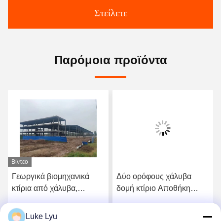
Στείλετε
Παρόμοια προϊόντα
Βίντεο
Γεωργικά βιομηχανικά
Δύο ορόφους χάλυβα
κτίρια από χάλυβα,
δομή κτίριο Αποθήκη
σύγχρονη εύκολη
Προσυσκευασμένα
κατασκευή μεταλλική
βιομηχανικά αποθηκευτικά
Luke Lyu