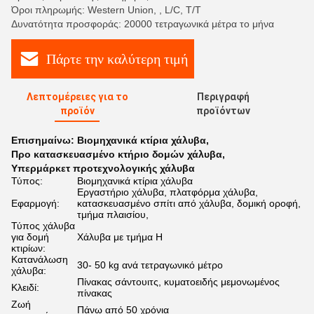
Όροι πληρωμής: Western Union, , L/C, T/T
Δυνατότητα προσφοράς: 20000 τετραγωνικά μέτρα το μήνα
Πάρτε την καλύτερη τιμή
Λεπτομέρειες για το
Περιγραφή
προϊόν
προϊόντων
Επισημαίνω:
Βιομηχανικά κτίρια χάλυβα
,
Προ κατασκευασμένο κτήριο δομών χάλυβα
,
Υπερμάρκετ προτεχνολογικής χάλυβα
Τύπος:
Βιομηχανικά κτίρια χάλυβα
Εργαστήριο χάλυβα, πλατφόρμα χάλυβα,
Εφαρμογή:
κατασκευασμένο σπίτι από χάλυβα, δομική οροφή,
τμήμα πλαισίου,
Τύπος χάλυβα
για δομή
Χάλυβα με τμήμα H
κτιρίων:
Κατανάλωση
30- 50 kg ανά τετραγωνικό μέτρο
χάλυβα:
Πίνακας σάντουιτς, κυματοειδής μεμονωμένος
Κλειδί:
πίνακας
Ζωή
Πάνω από 50 χρόνια