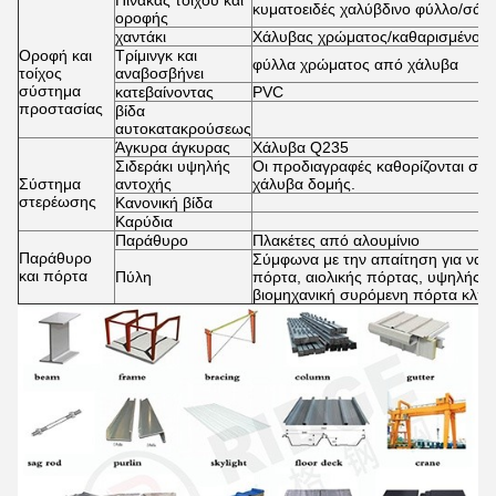
Πίνακας τοίχου και
κυματοειδές χαλύβδινο φύλλο/σάντ
οροφής
χαντάκι
Χάλυβας χρώματος/καθαρισμένου 
Οροφή και
Τρίμινγκ και
φύλλα χρώματος από χάλυβα
τοίχος
αναβοσβήνει
σύστημα
κατεβαίνοντας
PVC
προστασίας
βίδα
αυτοκατακρούσεως
Άγκυρα άγκυρας
Χάλυβα Q235
Σιδεράκι υψηλής
Οι προδιαγραφές καθορίζονται σύ
Σύστημα
αντοχής
χάλυβα δομής.
στερέωσης
Κανονική βίδα
Καρύδια
Παράθυρο
Πλακέτες από αλουμίνιο
Παράθυρο
Σύμφωνα με την απαίτηση για να επ
και πόρτα
Πύλη
πόρτα, αιολικής πόρτας, υψηλής τ
βιομηχανική συρόμενη πόρτα κλπ.