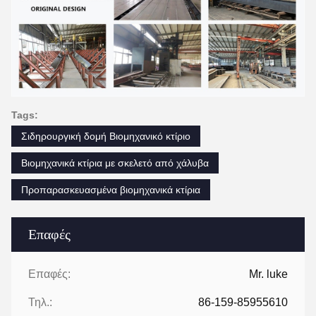
Tags:
Σιδηρουργική δομή Βιομηχανικό κτίριο
Βιομηχανικά κτίρια με σκελετό από χάλυβα
Προπαρασκευασμένα βιομηχανικά κτίρια
Επαφές
Επαφές:
Mr. luke
Τηλ.:
86-159-85955610