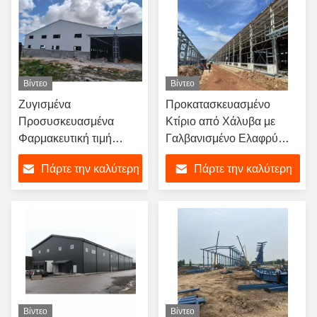
Βίντεο
Βίντεο
Ζυγισμένα
Προκατασκευασμένο
Προσυσκευασμένα
Κτίριο από Χάλυβα με
Φαρμακευτική τιμή
Γαλβανισμένο Ελαφρύ
Χάλυβα για χάλυβα
Ατσάλινο Σκελετό
Πάρτε την καλύτερη
Πάρτε την καλύτερη
Φάραμ Χάλυβα
Βιομηχανική δομή
τιμή
τιμή
Αποθήκη Εργαστήριο
Κτίριο Κατασκευή
Βίντεο
Βίντεο