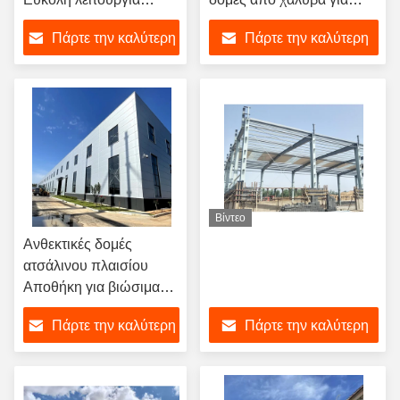
Σύγχρονη δομή χάλυβα
δομές από χάλυβα
Πάρτε την καλύτερη
Πάρτε την καλύτερη
Βιομηχανικές αποθήκες
Εργαστήρια Κατασκευή
τιμή
τιμή
κτιρίων
Βίντεο
Ανθεκτικές δομές
ατσάλινου πλαισίου
Αποθήκη για βιώσιμα
εμπορικά έργα
Πάρτε την καλύτερη
Πάρτε την καλύτερη
τιμή
τιμή