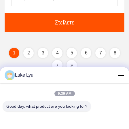
Στείλετε
1
2
3
4
5
6
7
8
Luke Lyu
9:39 AM
Good day, what product are you looking for?
Quanzhou Ridge Steel Structure Co.,Ltd.