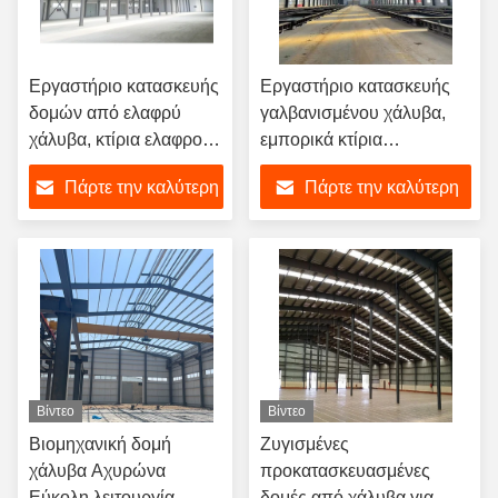
Εργαστήριο κατασκευής
Εργαστήριο κατασκευής
δομών από ελαφρύ
γαλβανισμένου χάλυβα,
χάλυβα, κτίρια ελαφρού
εμπορικά κτίρια
χάλυβα
αποθήκευσης μετάλλων
Πάρτε την καλύτερη
Πάρτε την καλύτερη
τιμή
τιμή
Βίντεο
Βίντεο
Βιομηχανική δομή
Ζυγισμένες
χάλυβα Αχυρώνα
προκατασκευασμένες
Εύκολη λειτουργία
δομές από χάλυβα για