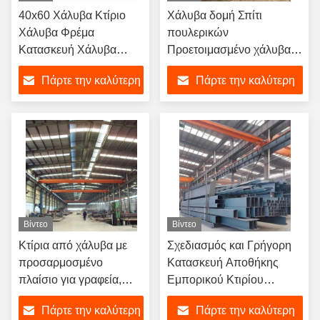
40x60 Χάλυβα Κτίριο
Χάλυβα δομή Σπίτι
Χάλυβα Φρέμα
πουλερικών
Κατασκευή Χάλυβα
Προετοιμασμένο χάλυβα
δομή Κτίριο αποθήκης
σκελετό σπίτι
Πάρτε την καλύτερη
Πάρτε την καλύτερη
για το σχεδιασμό
Περιβαλλοντική
εργαστηρίου
προστασία Αχυρώνα
τιμή
τιμή
κοτόπουλου
Βίντεο
Βίντεο
Κτίρια από χάλυβα με
Σχεδιασμός και Γρήγορη
προσαρμοσμένο
Κατασκευή Αποθήκης
πλαίσιο για γραφεία,
Εμπορικού Κτιρίου
γυμναστήρια ή αθλητικές
Βιομηχανικού Ατσάλινο
Πάρτε την καλύτερη
Πάρτε την καλύτερη
αίθουσες
Πλαίσιο