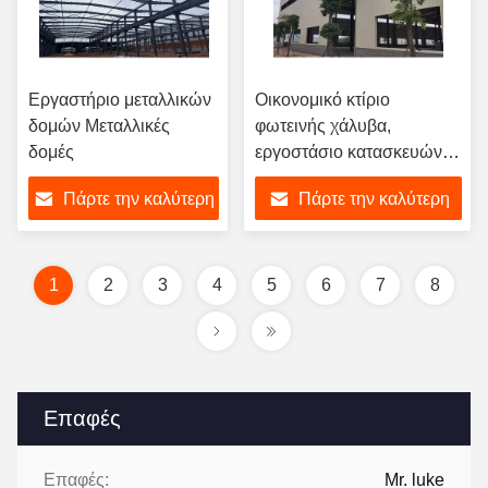
Εργαστήριο μεταλλικών
Οικονομικό κτίριο
δομών Μεταλλικές
φωτεινής χάλυβα,
δομές
εργοστάσιο κατασκευών
χάλυβα.
Πάρτε την καλύτερη
Πάρτε την καλύτερη
τιμή
τιμή
1
2
3
4
5
6
7
8
Επαφές
Επαφές:
Mr. luke