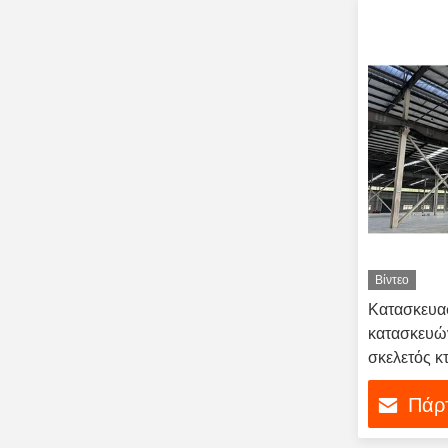
Βίντεο
Κατασκευα
κατασκευώ
σκελετός κ
προκατασκ
Πάρτ