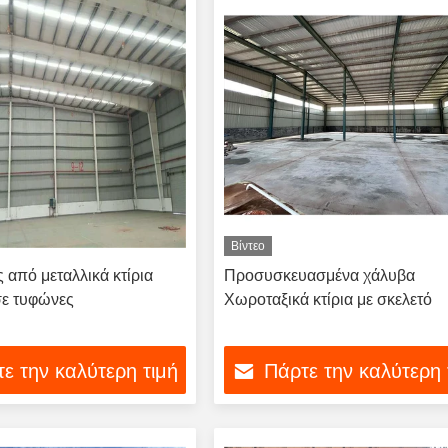
Βίντεο
 από μεταλλικά κτίρια
Προσυσκευασμένα χάλυβα
σε τυφώνες
Χωροταξικά κτίρια με σκελετό
ε την καλύτερη τιμή
Πάρτε την καλύτερη 