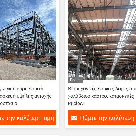
Βίντεο
γωνικά μέτρα δομικό
Βιομηχανικές δομικές δομές απ
τασκευή υψηλής αντοχής
χαλύβδινο κάστρο, κατασκευές
γοστάσιο
κτιρίων
ε την καλύτερη τιμή
Πάρτε την καλύτερη 