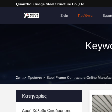
Quanzhou Ridge Steel Structure Co.,Ltd.
Σπίτι
Προϊόντα
Εμφά
Keywo
Σπίτι
>
Προϊόντα
>
Steel Frame Contractors Online Manufac
Κατηγορίες
Δομή Χάλυβα Οικοδόμησης