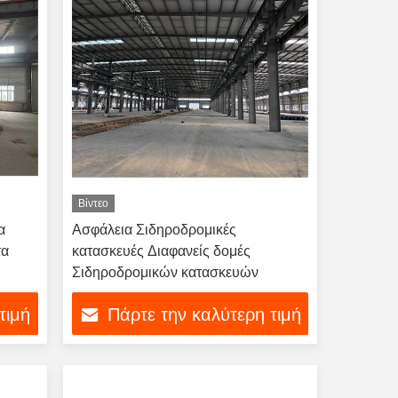
Βίντεο
α
Ασφάλεια Σιδηροδρομικές
τα
κατασκευές Διαφανείς δομές
Σιδηροδρομικών κατασκευών
ια
τιμή
Πάρτε την καλύτερη τιμή
ια