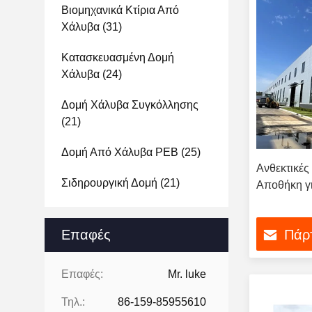
Βιομηχανικά Κτίρια Από
Χάλυβα
(31)
Κατασκευασμένη Δομή
Χάλυβα
(24)
Δομή Χάλυβα Συγκόλλησης
(21)
Δομή Από Χάλυβα PEB
(25)
Ανθεκτικές
Σιδηρουργική Δομή
(21)
Αποθήκη γι
Επαφές
Πάρτ
Επαφές:
Mr. luke
Τηλ.:
86-159-85955610