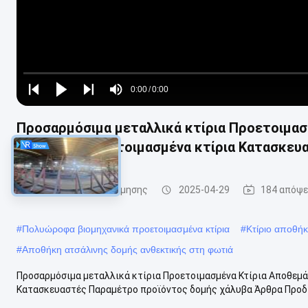
Loaded
:
0%
0:00
/
0:00
Play
Play
Play
Mute
Current
Duration
next
next
Προσαρμόσιμα μεταλλικά κτίρια Προετοιμασ
Time
Γραφείων Προετοιμασμένα κτίρια Κατασκευ
δομή χάλυβα οικοδόμησης
2025-04-29
184 απόψε
#
Πολυώροφα βιομηχανικά προετοιμασμένα κτίρια
#
Κτίριο αποθήκ
#
Αποθήκη ατσάλινης δομής ανθεκτικής στη φωτιά
Προσαρμόσιμα μεταλλικά κτίρια Προετοιμασμένα Κτίρια Αποθεμά
Κατασκευαστές Παραμέτρο προϊόντος δομής χάλυβα Άρθρα Προδια