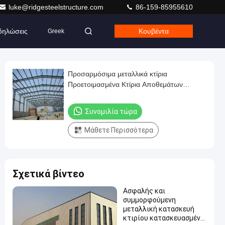
luke@ridgesteelstructure.com
86-159-85955610
δηλώσεις
Κουβέντα
Greek
Προσαρμόσιμα μεταλλικά κτίρια
Προετοιμασμένα Κτίρια Αποθεμάτων
Κεφάλαια Κτίρια Γραφείων Προετοιμασμένα
κτίρια Κατασκευαστές
Συνομιλία τώρα
Μάθετε Περισσότερα
Σχετικά βίντεο
Ασφαλής και
συμμορφούμενη
μεταλλική κατασκευή
κτιρίου κατασκευασμένη