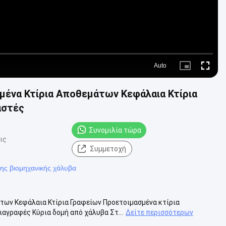
Auto
Picture-
Fullscre
in-
Picture
μένα Κτίρια Αποθεμάτων Κεφάλαια Κτίρια
αστές
Συνομιλία τώρα
ις
Συμμετοχή
ης βιομηχανικής χάλυβα
των Κεφάλαια Κτίρια Γραφείων Προετοιμασμένα κτίρια
γραφές Κύρια δομή από χάλυβα Στ...
Δείτε περισσότερων