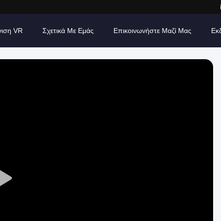
νιση VR
Σχετικά Με Εμάς
Επικοινωνήστε Μαζί Μας
Εκ
Play
Video