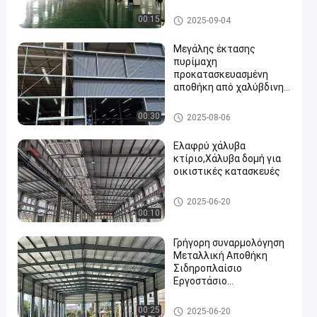
εργοστάσιο/αποθήκη
Αποθήκη χάλυβα
00:15
2025-09-04
Μεγάλης έκτασης
πυρίμαχη
προκατασκευασμένη
αποθήκη από χαλύβδινη
κατασκευή
Αποθήκη χάλυβα
00:30
2025-08-06
Ελαφρύ χάλυβα
κτίριο,Χάλυβα δομή για
οικιστικές κατασκευές
Αποθήκη χάλυβα
2025-06-20
00:10
Γρήγορη συναρμολόγηση
Μεταλλική Αποθήκη
Σιδηροπλαίσιο
Εργοστάσιο
κτίρια,Σιδηροποιητική
δομή Σιδηροπλαστική
Υπεύθυνοι κατασκευής χάλυ
00:25
2025-06-20