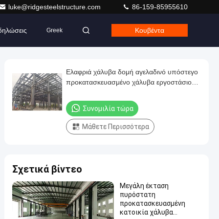
luke@ridgesteelstructure.com
86-159-85955610
δηλώσεις
Κουβέντα
Greek
Ελαφριά χάλυβα δομή αγελαδινό υπόστεγο
προκατασκευασμένο χάλυβα εργοστάσιο
κατασκευής πλαισίου
Συνομιλία τώρα
Μάθετε Περισσότερα
Σχετικά βίντεο
Μεγάλη έκταση
πυρόστατη
προκατασκευασμένη
κατοικία χάλυβα