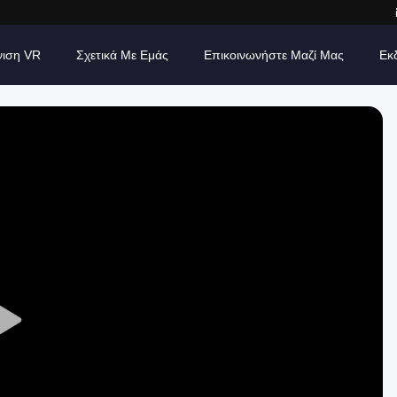
νιση VR
Σχετικά Με Εμάς
Επικοινωνήστε Μαζί Μας
Εκ
Play
Video