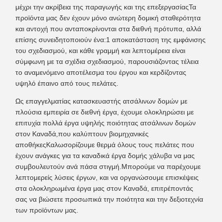
μέχρι την ακρίβεια της παραγωγής και της επεξεργασίαςΤα
προϊόντα μας δεν έχουν μόνο ανώτερη δομική σταθερότητα
και αντοχή που ανταποκρίνονται στα διεθνή πρότυπα, αλλά
επίσης συνειδητοποιούν ένα:1 αποκατάσταση της εμφάνισης
του σχεδιασμού, και κάθε γραμμή και λεπτομέρεια είναι
σύμφωνη με τα σχέδια σχεδιασμού, παρουσιάζοντας τέλεια
το αναμενόμενο αποτέλεσμα του έργου και κερδίζοντας
υψηλό έπαινο από τους πελάτες.
Ως επαγγελματίας κατασκευαστής ατσάλινων δομών με
πλούσια εμπειρία σε διεθνή έργα, έχουμε ολοκληρώσει με
επιτυχία πολλά έργα υψηλής ποιότητας ατσάλινων δομών
στον Καναδά,που καλύπτουν βιομηχανικές
αποθήκεςΚαλωσορίζουμε θερμά όλους τους πελάτες που
έχουν ανάγκες για τα καναδικά έργα δομής χάλυβα να μας
συμβουλευτούν ανά πάσα στιγμή.Μπορούμε να παρέχουμε
λεπτομερείς λύσεις έργων, και να οργανώσουμε επισκέψεις
στα ολοκληρωμένα έργα μας στον Καναδά, επιτρέποντάς
σας να βιώσετε προσωπικά την ποιότητα και την δεξιοτεχνία
των προϊόντων μας.