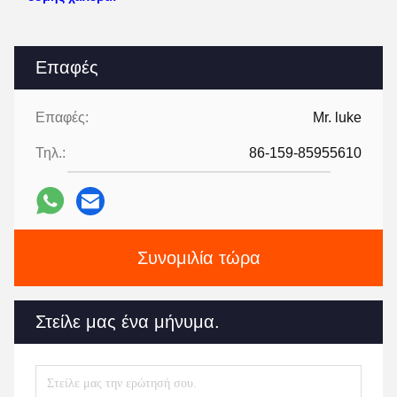
Επαφές
Επαφές:
Mr. luke
Τηλ.:
86-159-85955610
Συνομιλία τώρα
Στείλε μας ένα μήνυμα.